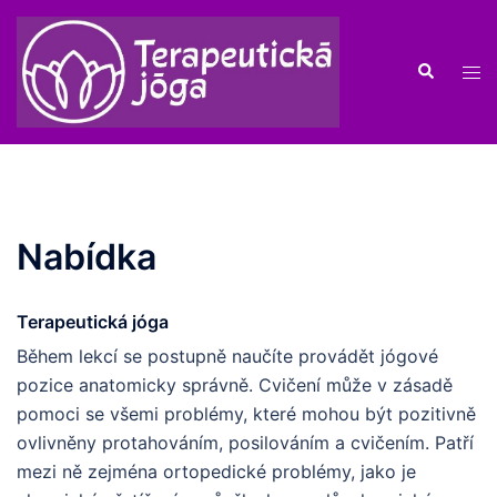
Skip
to
Search
content
Tog
men
Nabídka
Terapeutická jóga
Během lekcí se postupně naučíte provádět jógové
pozice anatomicky správně. Cvičení může v zásadě
pomoci se všemi problémy, které mohou být pozitivně
ovlivněny protahováním, posilováním a cvičením. Patří
mezi ně zejména ortopedické problémy, jako je