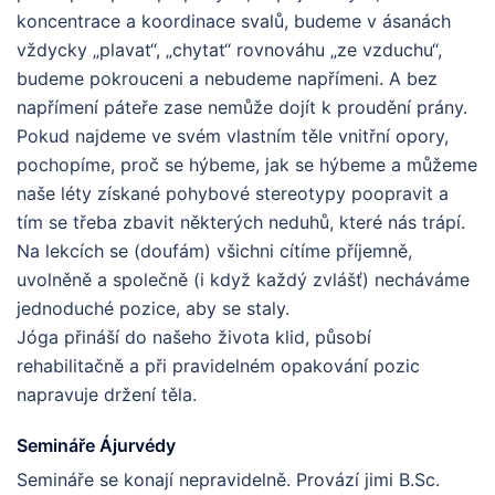
koncentrace a koordinace svalů, budeme v ásanách
vždycky „plavat“, „chytat“ rovnováhu „ze vzduchu“,
budeme pokrouceni a nebudeme napřímeni. A bez
napřímení páteře zase nemůže dojít k proudění prány.
Pokud najdeme ve svém vlastním těle vnitřní opory,
pochopíme, proč se hýbeme, jak se hýbeme a můžeme
naše léty získané pohybové stereotypy poopravit a
tím se třeba zbavit některých neduhů, které nás trápí.
Na lekcích se (doufám) všichni cítíme příjemně,
uvolněně a společně (i když každý zvlášť) necháváme
jednoduché pozice, aby se staly.
Jóga přináší do našeho života klid, působí
rehabilitačně a při pravidelném opakování pozic
napravuje držení těla.
Semináře Ájurvédy
Semináře se konají nepravidelně. Provází jimi B.Sc.