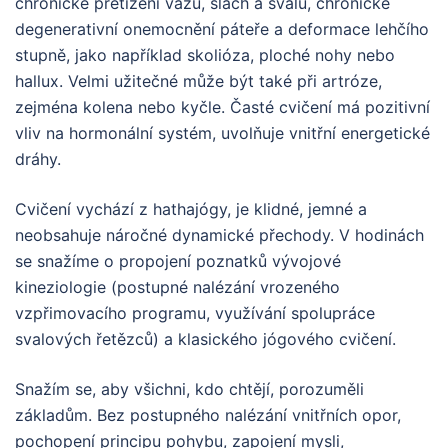
chronické přetížení vazů, šlach a svalů, chronické
degenerativní onemocnění páteře a deformace lehčího
stupně, jako například skolióza, ploché nohy nebo
hallux. Velmi užitečné může být také při artróze,
zejména kolena nebo kyčle. Časté cvičení má pozitivní
vliv na hormonální systém, uvolňuje vnitřní energetické
dráhy.
Cvičení vychází z hathajógy, je klidné, jemné a
neobsahuje náročné dynamické přechody. V hodinách
se snažíme o propojení poznatků vývojové
kineziologie (postupné nalézání vrozeného
vzpřimovacího programu, využívání spolupráce
svalových řetězců) a klasického jógového cvičení.
Snažím se, aby všichni, kdo chtějí, porozuměli
základům. Bez postupného nalézání vnitřních opor,
pochopení principu pohybu, zapojení mysli,